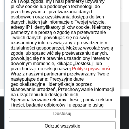
Michał Pawlik
26.11.2020
Za Twoją zgodą, my i nasi partnerzy używamy
plików cookie lub podobnych technologii do
przechowywania i przetwarzania danych
osobowych oraz uzyskiwania dostępu do tych
danych, takich jak informacje o Twojej wizycie,
adresy IP i identyfikatory plików cookie. Niektórzy
partnerzy nie proszą o zgodę na przetwarzanie
Zostaw komentarz
Twoich danych, powołując się na swój
uzasadniony interes związany z prowadzeniem
działalności gospodarczej. Możesz wycofać swoją
zgodę lub sprzeciwić się przetwarzaniu danych,
powołując się na prawnie uzasadniony interes w
dowolnym momencie, klikając „Dostosuj" lub
przechodząc do sekcji naszej
Polityki prywatności
.
Brak komentarzy
Wraz z naszymi partnerami przetwarzamy Twoje
następujące dane: Precyzyjne dane
geolokalizacyjne i identyfikacja poprzez
skanowanie urządzeń, Przechowywanie informacji
na urządzeniu lub dostęp do nich,
Spersonalizowane reklamy i treści, pomiar reklam
Do góry
i treści, badanie odbiorców i ulepszanie usług
Dostosuj
iMoto wszelkie prawa zastrzeżone. Designed by
IzerGroup
Odrzuć wszystkie