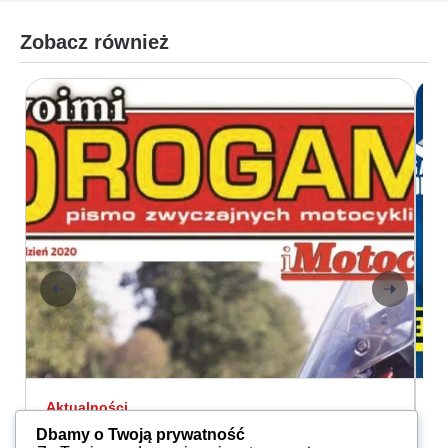
Zobacz również
Aktualności
A
Ciąg dalszy nastąpił
W
Dbamy o Twoją prywatność