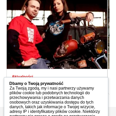
Aktualności
A
Londyński Sen
A
Dbamy o Twoją prywatność
GosiaO
03.11.2020
Za Twoją zgodą, my i nasi partnerzy używamy
plików cookie lub podobnych technologii do
przechowywania i przetwarzania danych
osobowych oraz uzyskiwania dostępu do tych
danych, takich jak informacje o Twojej wizycie,
adresy IP i identyfikatory plików cookie. Niektórzy