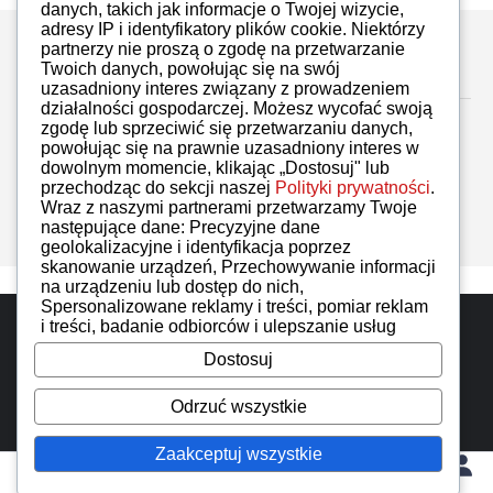
danych, takich jak informacje o Twojej wizycie,
adresy IP i identyfikatory plików cookie. Niektórzy
partnerzy nie proszą o zgodę na przetwarzanie
Zostaw komentarz
Twoich danych, powołując się na swój
uzasadniony interes związany z prowadzeniem
działalności gospodarczej. Możesz wycofać swoją
zgodę lub sprzeciwić się przetwarzaniu danych,
powołując się na prawnie uzasadniony interes w
dowolnym momencie, klikając „Dostosuj" lub
przechodząc do sekcji naszej
Polityki prywatności
.
Brak komentarzy
Wraz z naszymi partnerami przetwarzamy Twoje
następujące dane: Precyzyjne dane
geolokalizacyjne i identyfikacja poprzez
skanowanie urządzeń, Przechowywanie informacji
na urządzeniu lub dostęp do nich,
Spersonalizowane reklamy i treści, pomiar reklam
Do góry
i treści, badanie odbiorców i ulepszanie usług
Dostosuj
iMoto wszelkie prawa zastrzeżone. Designed by
IzerGroup
Odrzuć wszystkie
Zaakceptuj wszystkie