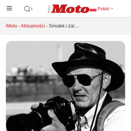
Wyszukaj
Polski
▼
iMoto
-
Aktualności
-
Smutek i żal…