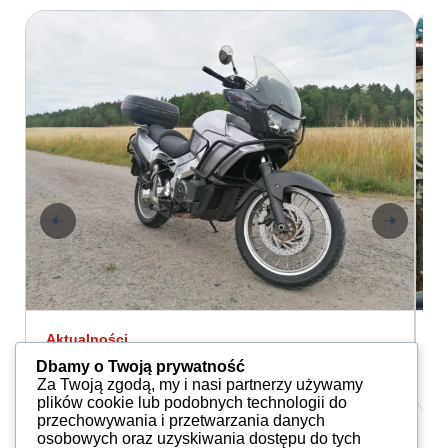
Aktualności
A
ETV
Z
Dbamy o Twoją prywatność
Marcin Suszczewski
12.05.2022
Za Twoją zgodą, my i nasi partnerzy używamy
plików cookie lub podobnych technologii do
przechowywania i przetwarzania danych
osobowych oraz uzyskiwania dostępu do tych