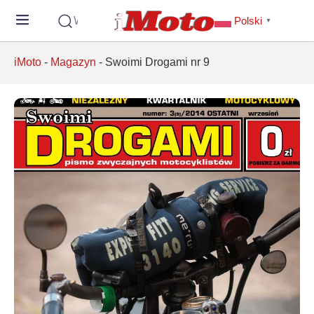
Wyszukaj
Polski
▼
iMoto
-
Magazyn
-
Swoimi Drogami nr 9