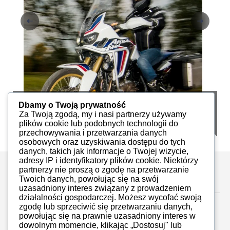
Swoimi Drogami nr 11
S
Dbamy o Twoją prywatność
Za Twoją zgodą, my i nasi partnerzy używamy
iMoto
PDF
80
plików cookie lub podobnych technologii do
przechowywania i przetwarzania danych
osobowych oraz uzyskiwania dostępu do tych
danych, takich jak informacje o Twojej wizycie,
adresy IP i identyfikatory plików cookie. Niektórzy
partnerzy nie proszą o zgodę na przetwarzanie
Zostaw komentarz
Twoich danych, powołując się na swój
uzasadniony interes związany z prowadzeniem
działalności gospodarczej. Możesz wycofać swoją
zgodę lub sprzeciwić się przetwarzaniu danych,
powołując się na prawnie uzasadniony interes w
dowolnym momencie, klikając „Dostosuj" lub