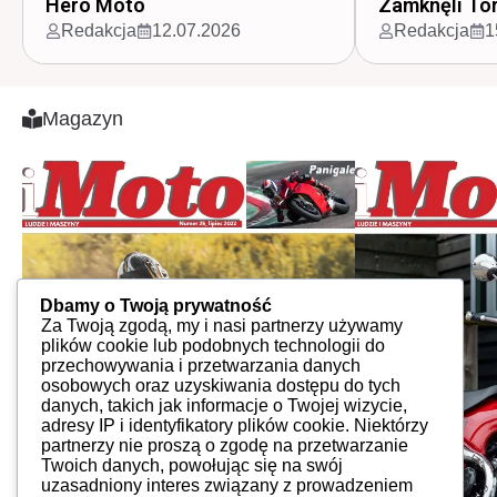
Hero Moto
Zamknęli To
Redakcja
12.07.2026
Redakcja
1
Magazyn
Dbamy o Twoją prywatność
Za Twoją zgodą, my i nasi partnerzy używamy
plików cookie lub podobnych technologii do
przechowywania i przetwarzania danych
osobowych oraz uzyskiwania dostępu do tych
danych, takich jak informacje o Twojej wizycie,
adresy IP i identyfikatory plików cookie. Niektórzy
partnerzy nie proszą o zgodę na przetwarzanie
Twoich danych, powołując się na swój
uzasadniony interes związany z prowadzeniem