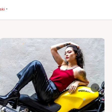
ski
▼