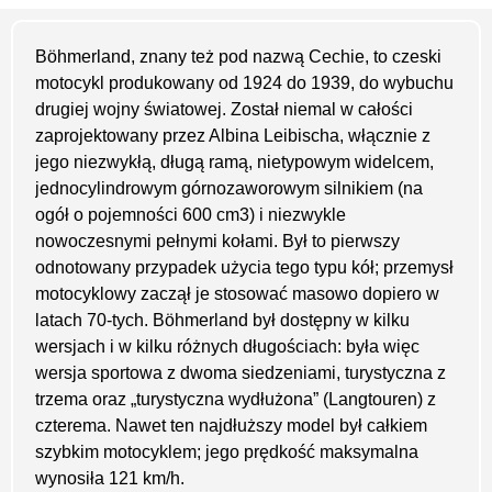
Böhmerland, znany też pod nazwą Cechie, to czeski
motocykl produkowany od 1924 do 1939, do wybuchu
drugiej wojny światowej. Został niemal w całości
zaprojektowany przez Albina Leibischa, włącznie z
jego niezwykłą, długą ramą, nietypowym widelcem,
jednocylindrowym górnozaworowym silnikiem (na
ogół o pojemności 600 cm3) i niezwykle
nowoczesnymi pełnymi kołami. Był to pierwszy
odnotowany przypadek użycia tego typu kół; przemysł
motocyklowy zaczął je stosować masowo dopiero w
latach 70-tych. Böhmerland był dostępny w kilku
wersjach i w kilku różnych długościach: była więc
wersja sportowa z dwoma siedzeniami, turystyczna z
trzema oraz „turystyczna wydłużona” (Langtouren) z
czterema. Nawet ten najdłuższy model był całkiem
szybkim motocyklem; jego prędkość maksymalna
wynosiła 121 km/h.