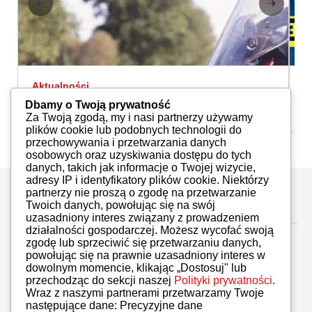
Aktualności
A
Ciąg dalszy nastąpił
W
Dbamy o Twoją prywatność
Michał Pawlik
26.11.2020
Za Twoją zgodą, my i nasi partnerzy używamy
plików cookie lub podobnych technologii do
przechowywania i przetwarzania danych
osobowych oraz uzyskiwania dostępu do tych
danych, takich jak informacje o Twojej wizycie,
adresy IP i identyfikatory plików cookie. Niektórzy
partnerzy nie proszą o zgodę na przetwarzanie
Zostaw komentarz
Twoich danych, powołując się na swój
uzasadniony interes związany z prowadzeniem
działalności gospodarczej. Możesz wycofać swoją
zgodę lub sprzeciwić się przetwarzaniu danych,
powołując się na prawnie uzasadniony interes w
dowolnym momencie, klikając „Dostosuj" lub
przechodząc do sekcji naszej
Polityki prywatności
.
Brak komentarzy
Wraz z naszymi partnerami przetwarzamy Twoje
następujące dane: Precyzyjne dane