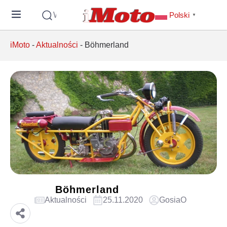
Wyszukaj
Polski
▼
iMoto
-
Aktualności
-
Böhmerland
Böhmerland
Aktualności
25.11.2020
GosiaO