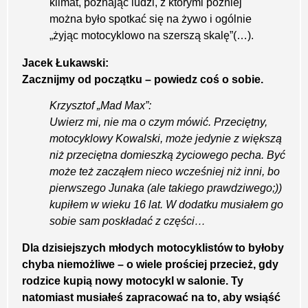
klimat, poznając ludzi, z którymi później
można było spotkać się na żywo i ogólnie
„żyjąc motocyklowo na szerszą skalę”(…).
Jacek Łukawski:
Zacznijmy od początku – powiedz coś o sobie.
Krzysztof „Mad Max”:
Uwierz mi, nie ma o czym mówić. Przeciętny,
motocyklowy Kowalski, może jedynie z większą
niż przeciętna domieszką życiowego pecha. Być
może też zacząłem nieco wcześniej niż inni, bo
pierwszego Junaka (ale takiego prawdziwego;))
kupiłem w wieku 16 lat. W dodatku musiałem go
sobie sam poskładać z części…
Dla dzisiejszych młodych motocyklistów to byłoby
chyba niemożliwe – o wiele prościej przecież, gdy
rodzice kupią nowy motocykl w salonie. Ty
natomiast musiałeś zapracować na to, aby wsiąść