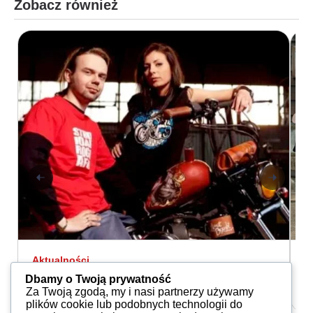
Zobacz również
Aktualności
A
Londyński Sen
A
Dbamy o Twoją prywatność
GosiaO
03.11.2020
Za Twoją zgodą, my i nasi partnerzy używamy
plików cookie lub podobnych technologii do