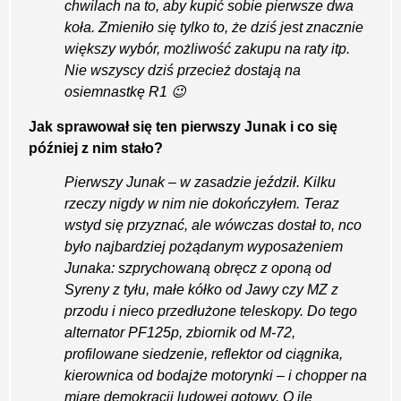
chwilach na to, aby kupić sobie pierwsze dwa
koła. Zmieniło się tylko to, że dziś jest znacznie
większy wybór, możliwość zakupu na raty itp.
Nie wszyscy dziś przecież dostają na
osiemnastkę R1 😉
Jak sprawował się ten pierwszy Junak i co się
później z nim stało?
Pierwszy Junak – w zasadzie jeździł. Kilku
rzeczy nigdy w nim nie dokończyłem. Teraz
wstyd się przyznać, ale wówczas dostał to, n
co
było najbardziej pożądanym wyposażeniem
Junaka: szprychowaną obręcz z oponą od
Syreny z tyłu, małe kółko od Jawy
czy MZ z
przodu i nieco przedłużone teleskopy. Do tego
alternator PF125p, zbiornik
od M-72,
profilowane siedzenie, reflektor
od ciągnika,
kierownica od bodajże motorynki – i chopper na
miarę demokracji ludowej gotowy. O ile