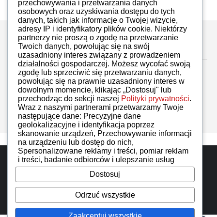
przechowywania i przetwarzania danych
osobowych oraz uzyskiwania dostępu do tych
danych, takich jak informacje o Twojej wizycie,
adresy IP i identyfikatory plików cookie. Niektórzy
partnerzy nie proszą o zgodę na przetwarzanie
Zostaw komentarz
Twoich danych, powołując się na swój
uzasadniony interes związany z prowadzeniem
działalności gospodarczej. Możesz wycofać swoją
zgodę lub sprzeciwić się przetwarzaniu danych,
powołując się na prawnie uzasadniony interes w
dowolnym momencie, klikając „Dostosuj" lub
przechodząc do sekcji naszej
Polityki prywatności
.
Brak komentarzy
Wraz z naszymi partnerami przetwarzamy Twoje
następujące dane: Precyzyjne dane
geolokalizacyjne i identyfikacja poprzez
skanowanie urządzeń, Przechowywanie informacji
na urządzeniu lub dostęp do nich,
Spersonalizowane reklamy i treści, pomiar reklam
Do góry
i treści, badanie odbiorców i ulepszanie usług
Dostosuj
iMoto wszelkie prawa zastrzeżone. Designed by
IzerGroup
Odrzuć wszystkie
Zaakceptuj wszystkie