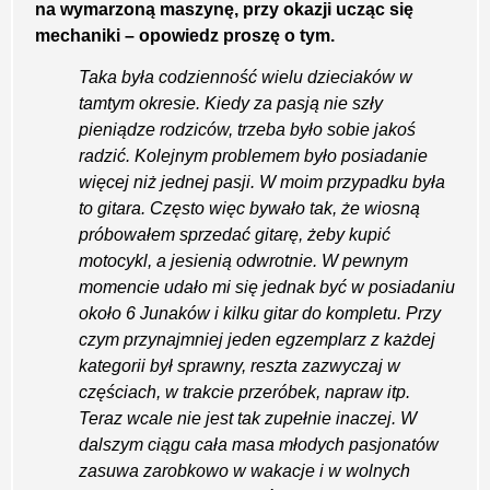
na wymarzoną maszynę, przy okazji ucząc się
mechaniki – opowiedz proszę o tym.
Taka była codzienność wielu dzieciaków w
tamtym okresie. Kiedy za pasją nie szły
pieniądze rodziców, trzeba było sobie jakoś
radzić. Kolejnym problemem było posiadanie
więcej niż jednej pasji. W moim przypadku była
to gitara. Często więc bywało tak, że wiosną
próbowałem sprzedać gitarę, żeby kupić
motocykl, a jesienią odwrotnie. W pewnym
momencie udało mi się jednak być w posiadaniu
około 6 Junaków i kilku gitar do kompletu. Przy
czym przynajmniej jeden egzemplarz z każdej
kategorii był sprawny, reszta zazwyczaj w
częściach, w trakcie przeróbek, napraw itp.
Teraz wcale nie jest tak zupełnie inaczej. W
dalszym ciągu cała masa młodych pasjonatów
zasuwa zarobkowo w wakacje i w wolnych