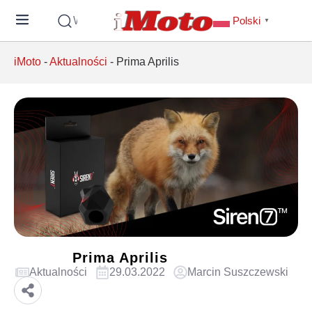
Wyszukaj
Polski
▼
iMoto
-
Aktualności
-
Prima Aprilis
Prima Aprilis
Aktualności
29.03.2022
Marcin Suszczewski