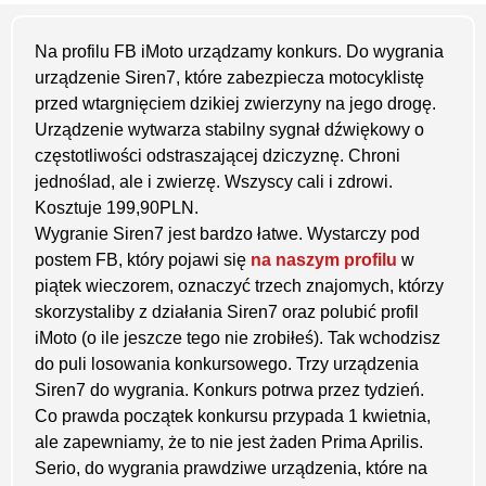
Na profilu FB iMoto urządzamy konkurs. Do wygrania
urządzenie Siren7, które zabezpiecza motocyklistę
przed wtargnięciem dzikiej zwierzyny na jego drogę.
Urządzenie wytwarza stabilny sygnał dźwiękowy o
częstotliwości odstraszającej dziczyznę. Chroni
jednoślad, ale i zwierzę. Wszyscy cali i zdrowi.
Kosztuje 199,90PLN.
Wygranie Siren7 jest bardzo łatwe. Wystarczy pod
postem FB, który pojawi się
na naszym profilu
w
piątek wieczorem, oznaczyć trzech znajomych, którzy
skorzystaliby z działania Siren7 oraz polubić profil
iMoto
(o ile jeszcze tego nie zrobiłeś). Tak wchodzisz
do puli losowania konkursowego. Trzy urządzenia
Siren7 do wygrania. Konkurs potrwa przez tydzień.
Co prawda początek konkursu przypada 1 kwietnia,
ale zapewniamy, że to nie jest żaden Prima Aprilis.
Serio, do wygrania prawdziwe urządzenia, które na