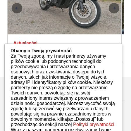
Aktualności
A
ETV
Z
Dbamy o Twoją prywatność
Marcin Suszczewski
12.05.2022
Za Twoją zgodą, my i nasi partnerzy używamy
plików cookie lub podobnych technologii do
przechowywania i przetwarzania danych
osobowych oraz uzyskiwania dostępu do tych
danych, takich jak informacje o Twojej wizycie,
adresy IP i identyfikatory plików cookie. Niektórzy
partnerzy nie proszą o zgodę na przetwarzanie
Zostaw komentarz
Twoich danych, powołując się na swój
uzasadniony interes związany z prowadzeniem
działalności gospodarczej. Możesz wycofać swoją
zgodę lub sprzeciwić się przetwarzaniu danych,
powołując się na prawnie uzasadniony interes w
dowolnym momencie, klikając „Dostosuj" lub
przechodząc do sekcji naszej
Polityki prywatności
.
Brak komentarzy
Wraz z naszymi partnerami przetwarzamy Twoje