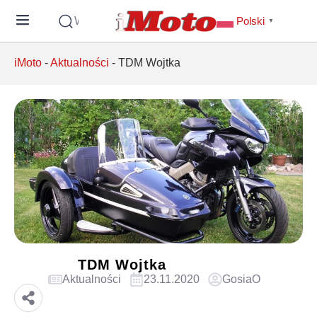
Wyszukaj
Polski
▼
iMoto
-
Aktualności
-
TDM Wojtka
TDM Wojtka
Aktualności
23.11.2020
GosiaO