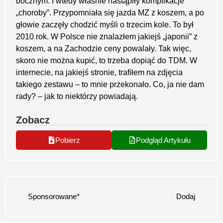
bocznym. I wtedy właśnie nastąpiły komplikacje
„choroby”. Przypomniała się jazda MZ z koszem, a po
głowie zaczęły chodzić myśli o trzecim kole. To był
2010 rok. W Polsce nie znalazłem jakiejś „japonii” z
koszem, a na Zachodzie ceny powalały. Tak więc,
skoro nie można kupić, to trzeba dopiąć do TDM. W
internecie, na jakiejś stronie, trafiłem na zdjęcia
takiego zestawu – to mnie przekonało. Co, ja nie dam
rady? – jak to niektórzy powiadają.
Zobacz
Pobierz
Podgląd Artykułu
Sponsorowane*
Dodaj