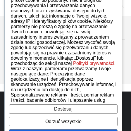
plików cookie lub podobnych technologii do
przechowywania i przetwarzania danych
osobowych oraz uzyskiwania dostępu do tych
danych, takich jak informacje o Twojej wizycie,
adresy IP i identyfikatory plików cookie. Niektórzy
partnerzy nie proszą o zgodę na przetwarzanie
Zostaw komentarz
Twoich danych, powołując się na swój
uzasadniony interes związany z prowadzeniem
działalności gospodarczej. Możesz wycofać swoją
zgodę lub sprzeciwić się przetwarzaniu danych,
powołując się na prawnie uzasadniony interes w
dowolnym momencie, klikając „Dostosuj" lub
przechodząc do sekcji naszej
Polityki prywatności
.
Brak komentarzy
Wraz z naszymi partnerami przetwarzamy Twoje
następujące dane: Precyzyjne dane
geolokalizacyjne i identyfikacja poprzez
skanowanie urządzeń, Przechowywanie informacji
na urządzeniu lub dostęp do nich,
Spersonalizowane reklamy i treści, pomiar reklam
Do góry
i treści, badanie odbiorców i ulepszanie usług
Dostosuj
iMoto wszelkie prawa zastrzeżone. Designed by
IzerGroup
Odrzuć wszystkie