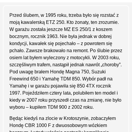
Przed ślubem, w 1995 roku, trzeba było się rozstać z
moją kawalerską ETZ 250. Kto żonaty, ten zrozumie.
W garażu została jeszcze MZ ES 250/1 z koszem
bocznym, rocznik 1963. Nie była jednak w dobrej
kondycji, kawałek się pojechało – z powrotem się
pchało. Zawsze brakowało na remont. Po ślubie przez
osiem lat byłem wyleczony z motocykli. W 2003 roku,
szczęśliwym trafem, nastąpił jednak nawrót „choroby”.
Pod uwagę brałem Hondę Magna 750, Suzuki
Freewind 650 i Yamahę TDM 850. Wybór padł na
Yamahę i w garażu pojawiła się 850 4TX rocznik
1997. Pojeździłem cztery lata, polubiłem ten model i
kiedy w 2007 roku przyszedł czas na zmianę, nie było
wyboru – kupiłem TDM 900 z 2002 roku.
Będąc kiedyś na zlocie w Krotoszynie, zobaczyłem
Hondę CBR 1000 F z dwuosobowym wózkiem