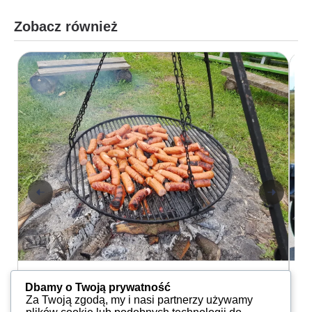
Zobacz również
Aktualności
A
Dbamy o Twoją prywatność
GUZZIsti na KOŃcu wsi
Y
Za Twoją zgodą, my i nasi partnerzy używamy
Marcin Suszczewski
02.10.2022