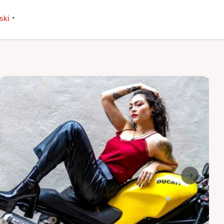
ski
▼