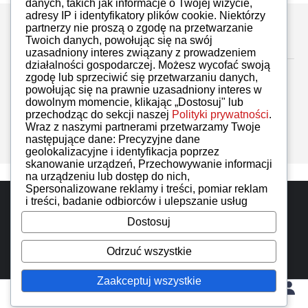
danych, takich jak informacje o Twojej wizycie,
adresy IP i identyfikatory plików cookie. Niektórzy
partnerzy nie proszą o zgodę na przetwarzanie
Zostaw komentarz
Twoich danych, powołując się na swój
uzasadniony interes związany z prowadzeniem
działalności gospodarczej. Możesz wycofać swoją
zgodę lub sprzeciwić się przetwarzaniu danych,
powołując się na prawnie uzasadniony interes w
dowolnym momencie, klikając „Dostosuj" lub
przechodząc do sekcji naszej
Polityki prywatności
.
Brak komentarzy
Wraz z naszymi partnerami przetwarzamy Twoje
następujące dane: Precyzyjne dane
geolokalizacyjne i identyfikacja poprzez
skanowanie urządzeń, Przechowywanie informacji
na urządzeniu lub dostęp do nich,
Spersonalizowane reklamy i treści, pomiar reklam
Do góry
i treści, badanie odbiorców i ulepszanie usług
Dostosuj
iMoto wszelkie prawa zastrzeżone. Designed by
IzerGroup
Odrzuć wszystkie
Zaakceptuj wszystkie