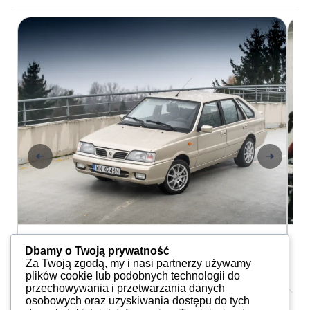
Aktualności
A
Dbamy o Twoją prywatność
Polskie Volvo
D
Za Twoją zgodą, my i nasi partnerzy używamy
Marcin Suszczewski
04.08.2022
plików cookie lub podobnych technologii do
przechowywania i przetwarzania danych
osobowych oraz uzyskiwania dostępu do tych